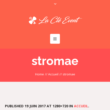
stromae
Home
//
Accueil
//
stromae
PUBLISHED
19 JUIN 2017
AT 1280×720 IN
ACCUEIL
.