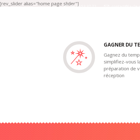
[rev_slider alias="home page slider"]
06.99.53.37.72
contact@la-cle
GAGNER DU T
Gagnez du temp
simplifiez-vous l
préparation de v
réception