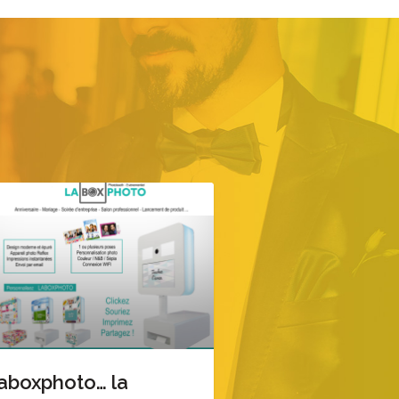
aboxphoto… la
L’organisation