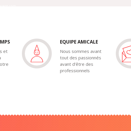
-event.com
ACCUEIL
A PROPOS
PRESTATI
EMPS
EQUIPE AMICALE
s et
Nous sommes avant
a
tout des passionnés
otre
avant d’être des
professionnels