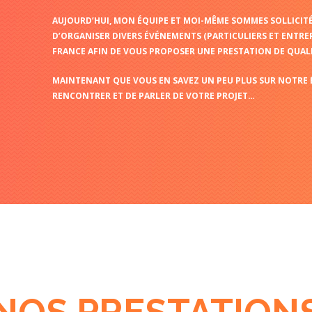
AUJOURD’HUI, MON ÉQUIPE ET MOI-MÊME SOMMES SOLLICIT
D’ORGANISER DIVERS ÉVÉNEMENTS (PARTICULIERS ET ENTREPR
FRANCE AFIN DE VOUS PROPOSER UNE PRESTATION DE QUALI
MAINTENANT QUE VOUS EN SAVEZ UN PEU PLUS SUR NOTRE ÉQ
RENCONTRER ET DE PARLER DE VOTRE PROJET…
NOS PRESTATION