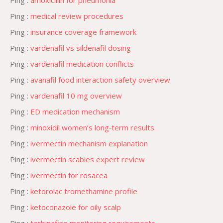
Ping :
amoxicillin for pneumonia
Ping :
medical review procedures
Ping :
insurance coverage framework
Ping :
vardenafil vs sildenafil dosing
Ping :
vardenafil medication conflicts
Ping :
avanafil food interaction safety overview
Ping :
vardenafil 10 mg overview
Ping :
ED medication mechanism
Ping :
minoxidil women’s long‑term results
Ping :
ivermectin mechanism explanation
Ping :
ivermectin scabies expert review
Ping :
ivermectin for rosacea
Ping :
ketorolac tromethamine profile
Ping :
ketoconazole for oily scalp