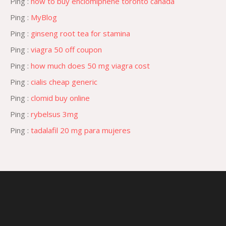
Ping :
how to buy enclomiphene toronto canada
Ping :
MyBlog
Ping :
ginseng root tea for stamina
Ping :
viagra 50 off coupon
Ping :
how much does 50 mg viagra cost
Ping :
cialis cheap generic
Ping :
clomid buy online
Ping :
rybelsus 3mg
Ping :
tadalafil 20 mg para mujeres