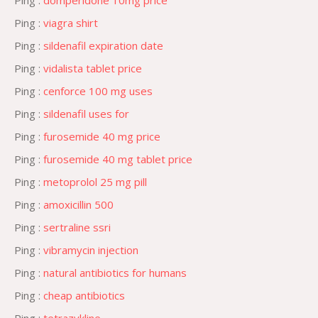
Ping :
domperidone 10mg price
Ping :
viagra shirt
Ping :
sildenafil expiration date
Ping :
vidalista tablet price
Ping :
cenforce 100 mg uses
Ping :
sildenafil uses for
Ping :
furosemide 40 mg price
Ping :
furosemide 40 mg tablet price
Ping :
metoprolol 25 mg pill
Ping :
amoxicillin 500
Ping :
sertraline ssri
Ping :
vibramycin injection
Ping :
natural antibiotics for humans
Ping :
cheap antibiotics