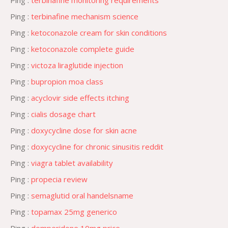
Ping :
terbinafine monitoring requirements
Ping :
terbinafine mechanism science
Ping :
ketoconazole cream for skin conditions
Ping :
ketoconazole complete guide
Ping :
victoza liraglutide injection
Ping :
bupropion moa class
Ping :
acyclovir side effects itching
Ping :
cialis dosage chart
Ping :
doxycycline dose for skin acne
Ping :
doxycycline for chronic sinusitis reddit
Ping :
viagra tablet availability
Ping :
propecia review
Ping :
semaglutid oral handelsname
Ping :
topamax 25mg generico