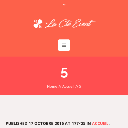
5
Home
//
Accueil
//
5
PUBLISHED
17 OCTOBRE 2016
AT 177×25 IN
ACCUEIL
.