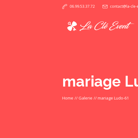
06.99.53.37.72
contact@la-cle
mariage L
Home
//
Galerie
//
mariage Ludo-61