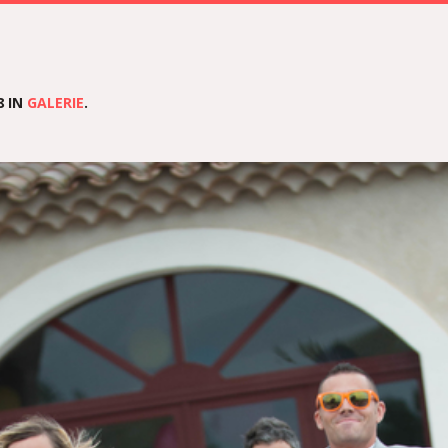
8 IN
GALERIE
.