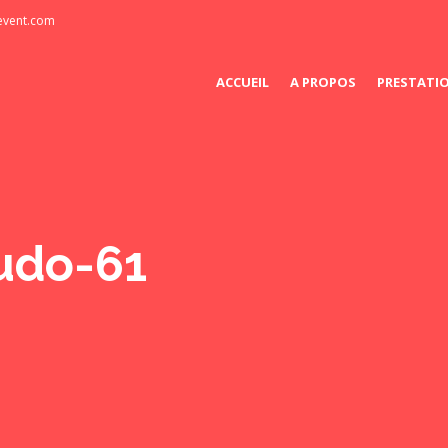
-event.com
ACCUEIL
A PROPOS
PRESTATI
udo-61