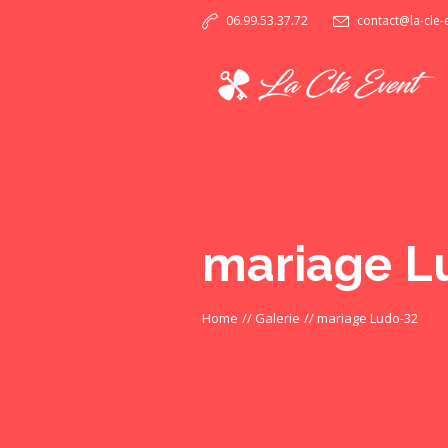
06.99.53.37.72
contact@la-cle
mariage L
Home
//
Galerie
//
mariage Ludo-32