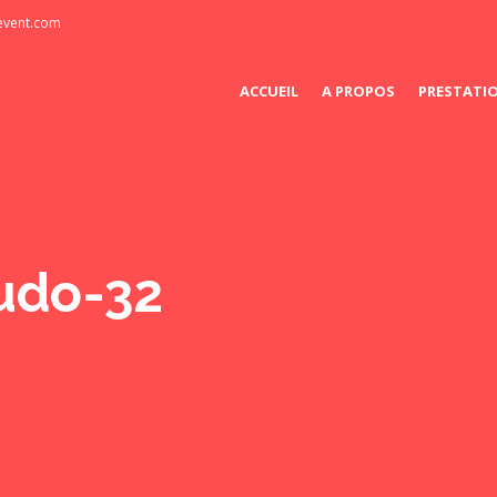
-event.com
ACCUEIL
A PROPOS
PRESTATI
udo-32