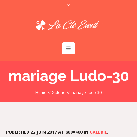
mariage Ludo-30
Home
//
Galerie
//
mariage Ludo-30
PUBLISHED
22 JUIN 2017
AT 600×400 IN
GALERIE
.