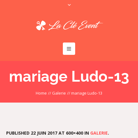
mariage Ludo-13
Home
//
Galerie
//
mariage Ludo-13
PUBLISHED
22 JUIN 2017
AT 600×400 IN
GALERIE
.