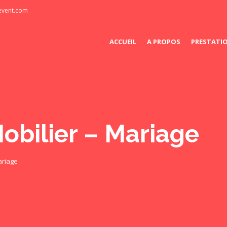
-event.com
ACCUEIL
A PROPOS
PRESTATI
obilier – Mariage
ariage