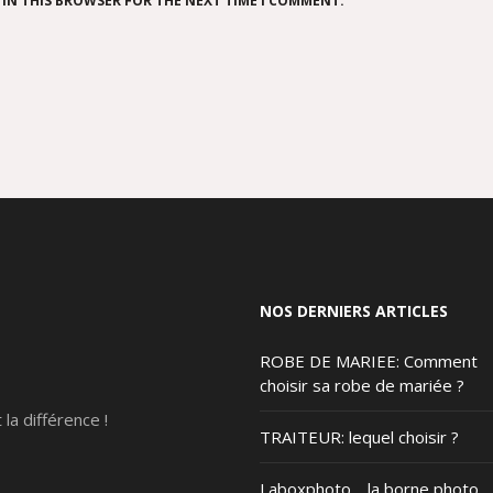
 IN THIS BROWSER FOR THE NEXT TIME I COMMENT.
NOS DERNIERS ARTICLES
ROBE DE MARIEE: Comment
choisir sa robe de mariée ?
t la différence !
TRAITEUR: lequel choisir ?
Laboxphoto… la borne photo