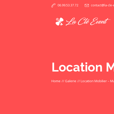
06.99.53.37.72
contact@la-cle
Location M
Home
//
Galerie
//
Location Mobilier – M