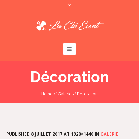
Décoration
Home
//
Galerie
//
Décoration
PUBLISHED
8 JUILLET 2017
AT 1920×1440 IN
GALERIE
.