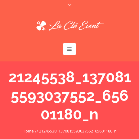
21245538_137081
5593037552_656
01180_n
Home
//
21245538_1370815593037552_65601180_n